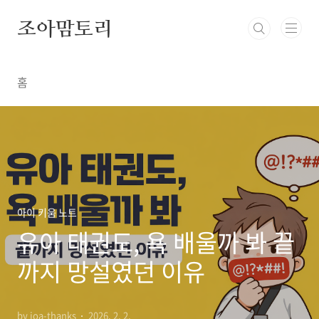
본문 바로가기
조아맘토리
홈
아이 키움 노트
유아 태권도, 욕 배울까 봐 끝
까지 망설였던 이유
by joa-thanks
2026. 2. 2.