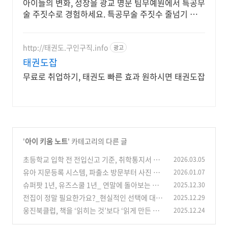
인기도장
아이들의 변화, 성장을 광교 명문 팀무예원에서 특공무
술 주짓수로 경험하세요. 특공무술 주짓수 줄넘기 전문
지도
http://태권도.구인구직.info
광고
태권도잡
무료로 취업하기, 태권도 빠른 효과 원하시면 태권도잡
'
아이 키움 노트
' 카테고리의 다른 글
초등학교 입학 전 전입신고 기준, 취학통지서 전
2026.03.05
에만 하면 됩니다
유아 지문등록 시스템, 파출소 방문부터 사진 관
2026.01.07
(0)
리까지 꼭 알아야 할 모든 것
슈퍼팟 1년, 유즈스쿨 1년_ 연말에 돌아보는 우
2025.12.30
(0)
리 집 영어 노출
전집이 정말 필요한가요?_현실적인 선택에 대한
2025.12.29
(0)
이야기
웅진북클럽, 책을 ‘읽히는 것’보다 ‘읽게 만든 이
2025.12.24
(0)
유’
(1)