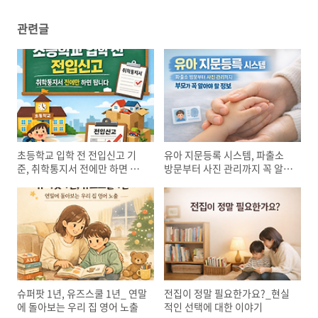
관련글
초등학교 입학 전 전입신고 기
유아 지문등록 시스템, 파출소
준, 취학통지서 전에만 하면 됩
방문부터 사진 관리까지 꼭 알아
니다
야 할 모든 것
슈퍼팟 1년, 유즈스쿨 1년_ 연말
전집이 정말 필요한가요?_현실
에 돌아보는 우리 집 영어 노출
적인 선택에 대한 이야기